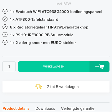
incl. BTW
1 x Evotouch WIFI ATC938G4000-bedieningspaneel
1 x ATF800-Tafelstandaard
8 x Radiatorregelaar HR93WE-radiatorknop
1 x R9H911RF3000 RF-Stuurmodule
1 x 2-aderig snoer met EURO-stekker
WINKELWAGEN
2 tot 5 werkdagen
Product details
Downloads
Verlengde garantie