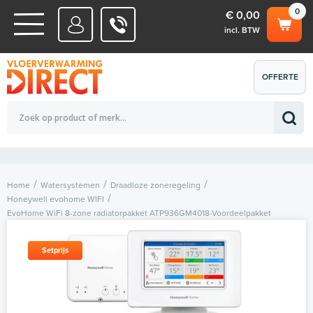
0
€ 0,00
incl. BTW
WATERSYSTEMEN
OFFERTE
Totaalbedrag (incl. BTW)
€ 0,00
ELEKTRISCHE SYSTEMEN
AANVRAGEN
0
Home
Watersystemen
Draadloze zoneregeling
Honeywell evohome WIFI
EvoHome WiFi 8-zone radiatorpakket ATP936GM4018-Voordeelpakket
Setprijs