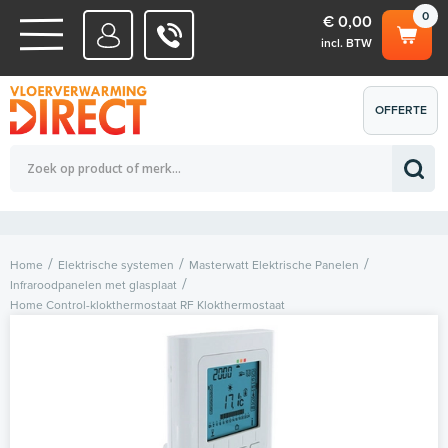
0
€ 0,00
incl. BTW
WATERSYSTEMEN
OFFERTE
Totaalbedrag (incl. BTW)
€ 0,00
ELEKTRISCHE SYSTEMEN
AANVRAGEN
0
Home
Elektrische systemen
Masterwatt Elektrische Panelen
Infraroodpanelen met glasplaat
Home Control-klokthermostaat RF Klokthermostaat