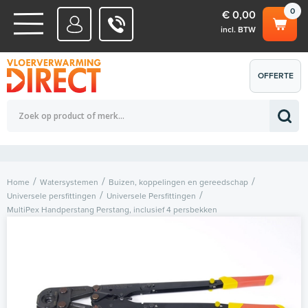
0
€ 0,00
incl. BTW
WATERSYSTEMEN
OFFERTE
Totaalbedrag (incl. BTW)
€ 0,00
ELEKTRISCHE SYSTEMEN
AANVRAGEN
0
Home
Watersystemen
Buizen, koppelingen en gereedschap
Universele persfittingen
Universele Persfittingen
MultiPex Handperstang Perstang, inclusief 4 persbekken