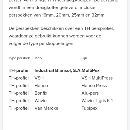
persen van fittingen in meerlaags-buizen. De perstang
wordt in een draagkoffer geleverd, inclusief
persbekken van 16mm, 20mm, 25mm en 32mm.
De persbekken beschikken over een TH-persprofiel,
waardoor ze gebruikt kunnen worden voor de
volgende type perskoppelingen;
Type persbek
Merk
Lijn
TH-profiel
Industrial Blansol, S.A.
MultiPex
TH-profiel
VSH
VSH MultiPress
TH-profiel
Henco
Henco Press
TH-profiel
Bonfix
Alu-pers
TH-profiel
Wavin
Wavin Tigris K 1
TH-profiel
Van Marcke
Tubipex