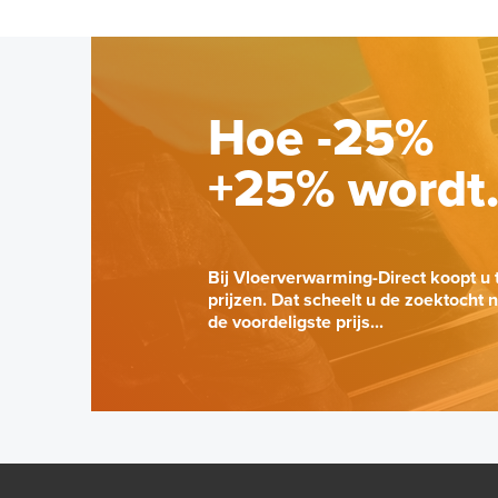
Hoe -25%
+25% wordt
Bij Vloerverwarming-Direct koopt u 
prijzen. Dat scheelt u de zoektocht 
de voordeligste prijs...