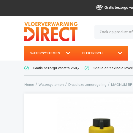
Gratis bezorgd va
WATERSYSTEMEN
ELEKTRISCH
Gratis bezorgd vanaf € 250,-
Snelle en flexibele lever
Home
Watersystemen
Draadloze zoneregeling
MAGNUM RF z