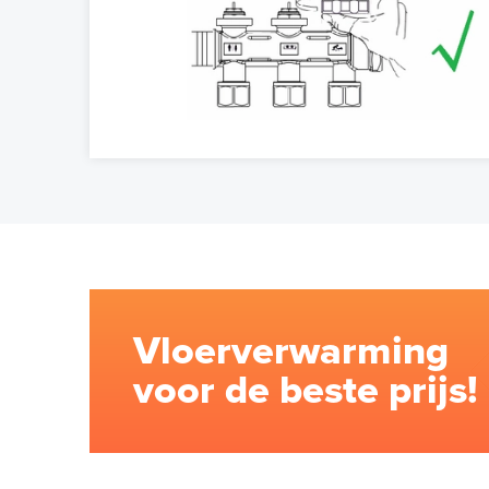
Vloerverwarming
voor de beste prijs!