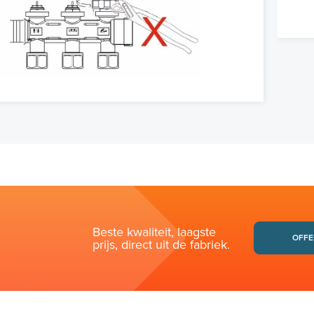
Beste kwaliteit, laagste
OFFE
prijs, direct uit de fabriek.