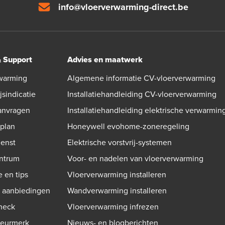
info@vloerverwarming-direct.be
& Support
Advies en maatwerk
warming
Algemene informatie CV-vloerverwarming
jsindicatie
Installatiehandleiding CV-vloerverwarming
aanvragen
Installatiehandleiding elektrische verwarmin
gplan
Honeywell evohome-zoneregeling
ienst
Elektrische vorstvrij-systemen
ntrum
Voor- en nadelen van vloerverwarming
e en tips
Vloerverwarming installeren
n aanbiedingen
Wandverwarming installeren
check
Vloerverwarming infrezen
Keurmerk
Nieuws- en blogberichten