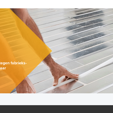
.
tegen fabrieks-
naar