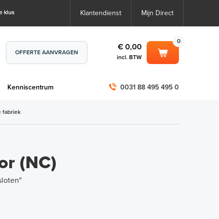
e klus
Klantendienst
Mijn Direct
0
€ 0,00
OFFERTE AANVRAGEN
incl. BTW
0
€ 0,00
m
Kenniscentrum
0031 88 495 495 0
incl. BTW
incl. BTW)
€ 0,00
 fabriek
€ 0,00
or (NC)
loten"