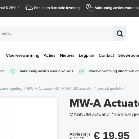
naf € 250,-
*
Snelle en flexibele levering
Vakkundig advies voor elk
Vloerverwarming
Acties
Nieuws
Legplan
Contact
Showroo
Totaalbedrag (
ing
Vakkundig advies voor elke klus
Vloerverwarming direct van de
Totaalbedrag (incl. BTW)
oneregeling
MW-A Actuator (NC) MAGNUM actuator, "normaal gesloten"
MW-A Actuat
MAGNUM actuator, "normaal ges
€ 19,95
Adviesprijs