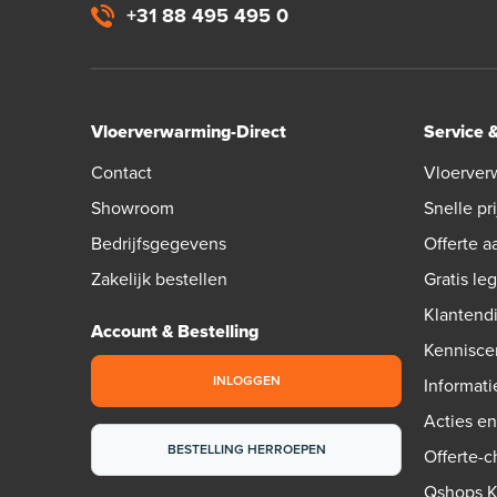
+31 88 495 495 0
Vloerverwarming-Direct
Service 
Contact
Vloerver
Showroom
Snelle pri
Bedrijfsgegevens
Offerte 
Zakelijk bestellen
Gratis le
Klantend
Account & Bestelling
Kennisce
INLOGGEN
Informati
Acties e
BESTELLING HERROEPEN
Offerte-
Qshops 