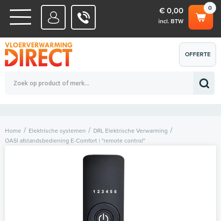
0
€ 0,00
incl. BTW
WATERSYSTEMEN
OFFERTE
Totaalbedrag (incl. BTW)
€ 0,00
ELEKTRISCHE SYSTEMEN
AANVRAGEN
0
Home
Elektrische systemen
DRL Elektrische Verwarming
OASI afstandsbediening E-Comfort | "remote control"