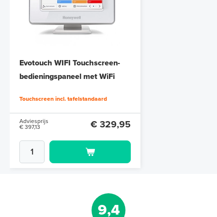
Evotouch WIFI Touchscreen-
bedieningspaneel met WiFi
Touchscreen incl. tafelstandaard
Adviesprijs
€ 329,95
€ 397,13
9,4