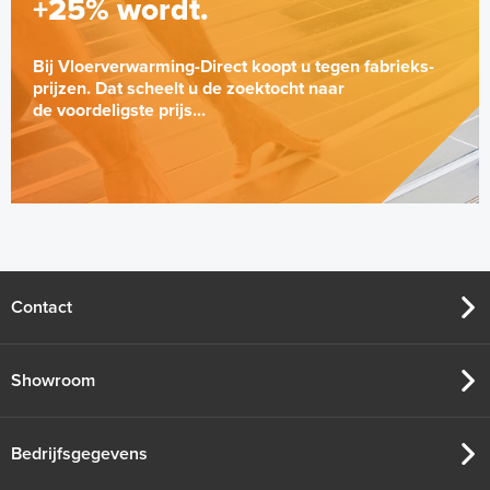
+25% wordt.
Bij Vloerverwarming-Direct koopt u tegen fabrieks-
prijzen. Dat scheelt u de zoektocht naar
de voordeligste prijs...
DTS4-ruimtethermostaat
DTS42WRFST20-thermostaat |
Wit
Wandmontage
Contact
Adviesprijs
€ 99,95
€ 122,45
Showroom
Bedrijfsgegevens