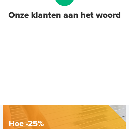
Onze klanten aan het woord
Ruimtethermostaat
T87RF2025-thermostaat
Wandmontage
Adviesprijs
€ 96,95
€ 126,57
Hoe -25%