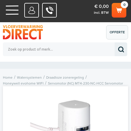
0
€ 0,00
incl. BTW
WATERSYSTEMEN
OFFERTE
Totaalbedrag (incl. BTW)
€ 0,00
ELEKTRISCHE SYSTEMEN
AANVRAGEN
0
Home
Watersystemen
Draadloze zoneregeling
Honeywell evohome WIFI
Servomotor (NC) MT4-230-NC-HCC Servomotor