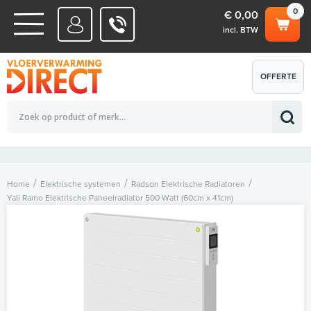
0
€ 0,00
incl. BTW
WATERSYSTEMEN
OFFERTE
Totaalbedrag (incl. BTW)
€ 0,00
ELEKTRISCHE SYSTEMEN
AANVRAGEN
0
Home
Elektrische systemen
Radson Elektrische Radiatoren
Yali Ramo Elektrische Paneelradiator 500 Watt (60cm x 41cm)