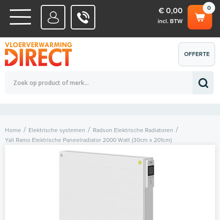
0
€ 0,00
incl. BTW
WATERSYSTEMEN
OFFERTE
Totaalbedrag (incl. BTW)
€ 0,00
ELEKTRISCHE SYSTEMEN
AANVRAGEN
0
Home
Elektrische systemen
Radson Elektrische Radiatoren
Yali Ramo Elektrische Paneelradiator 2000 Watt (30cm x 201cm)