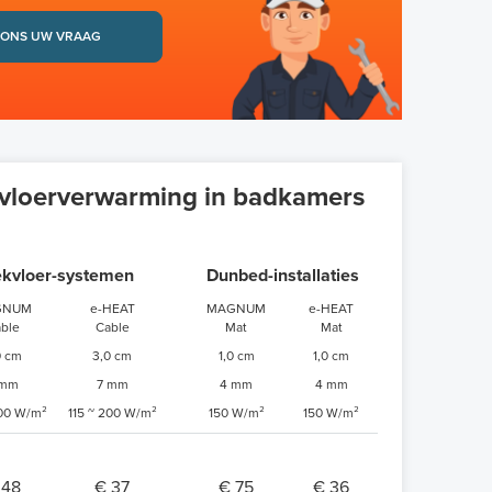
 ONS UW VRAAG
 vloerverwarming in badkamers
kvloer-systemen
Dunbed-installaties
GNUM
e-HEAT
MAGNUM
e-HEAT
ble
Cable
Mat
Mat
0 cm
3,0 cm
1,0 cm
1,0 cm
 mm
7 mm
4 mm
4 mm
200 W/m²
115 ~ 200 W/m²
150 W/m²
150 W/m²
 48
€ 37
€ 75
€ 36