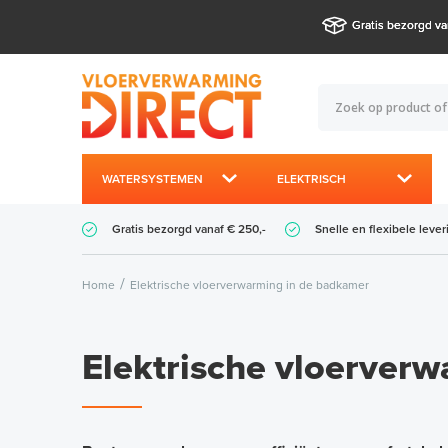
Gratis bezorgd va
WATERSYSTEMEN
ELEKTRISCH
Gratis bezorgd vanaf € 250,-
Snelle en flexibele lever
Home
Elektrische vloerverwarming in de badkamer
Elektrische vloerver