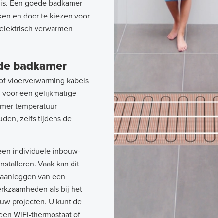
 is. Een goede badkamer
rken en door te kiezen voor
 elektrisch verwarmen
 de badkamer
of vloerverwarming kabels
n voor een gelijkmatige
kamer temperatuur
den, zelfs tijdens de
een individuele inbouw-
nstalleren. Vaak kan dit
 aanleggen van een
erkzaamheden als bij het
uw projecten. U kunt de
een WiFi-thermostaat of