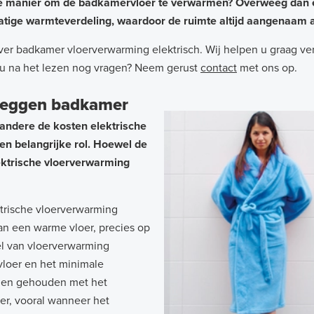
ele manier om de badkamervloer te verwarmen? Overweeg dan
atige warmteverdeling, waardoor de ruimte altijd aangenaam a
ver badkamer vloerverwarming elektrisch. Wij helpen u graag ver
t u na het lezen nog vragen? Neem gerust
contact
met ons op.
nleggen badkamer
 andere de kosten elektrische
n belangrijke rol. Hoewel de
ektrische vloerverwarming
trische vloerverwarming
an een warme vloer, precies op
el van vloerverwarming
vloer en het minimale
rden gehouden met het
er, vooral wanneer het