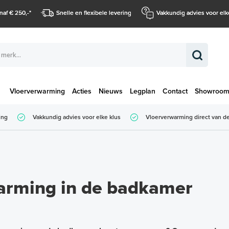
naf € 250,-
*
Snelle en flexibele levering
Vakkundig advies voor elk
Vloerverwarming
Acties
Nieuws
Legplan
Contact
Showroo
Totaalbedrag (
ing
Vakkundig advies voor elke klus
Vloerverwarming direct van de
Totaalbedrag (incl. BTW)
warming in de badkamer