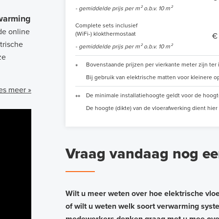
- gemiddelde prijs per m² o.b.v. 10 m²
rwarming
Complete sets inclusief
de online
(WiFi-) klokthermostaat
€
trische
- gemiddelde prijs per m² o.b.v. 10 m²
ze
Bovenstaande prijzen per vierkante meter zijn ter
*
Bij gebruik van elektrische matten voor kleinere op
es meer »
De minimale installatiehoogte geldt voor de hoog
**
De hoogte (dikte) van de vloerafwerking dient hier
Vraag vandaag nog een
Wilt u meer weten over hoe elektrische vl
of wilt u weten welk soort verwarming syst