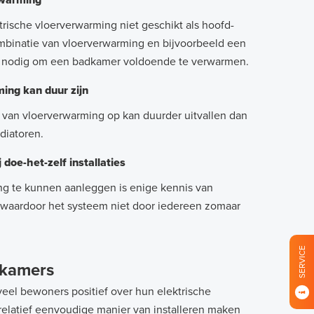
rwarming
trische vloerverwarming niet geschikt als hoofd-
combinatie van vloerverwarming en bijvoorbeeld een
or nodig om een badkamer voldoende te verwarmen.
ing kan duur zijn
van vloerverwarming op kan duurder uitvallen dan
adiatoren.
 doe-het-zelf installaties
ng te kunnen aanleggen is enige kennis van
st, waardoor het systeem niet door iedereen zomaar
SERVICE
dkamers
veel bewoners positief over hun elektrische
 relatief eenvoudige manier van installeren maken