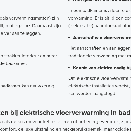
Niet geschikt als hoofdve
In een badkamer is alleen elek
oals verwarmingsmatten) zijn
verwarming. Er is altijd een 
lijm of egaline. Daarnaast zijn
(elektrische) handdoekradiat
elver aan te leggen.
Aanschaf van vloerverwarm
Het aanschaffen en aanleggen 
n strakker interieur en meer
traditionele verwarming met r
 de badkamer.
Kennis van elektra nodig bij
Om elektrische vloerverwarmi
g badkamer kan nauwkeurig
elektrische installaties verei
kan worden aangelegd.
ten
bij elektrische vloerverwarming in ba
als de kosten voor het installeren of het energieverbruik, zijn 
comfort, de luxe uitstraling en het gebruiksgemak, maar ook de