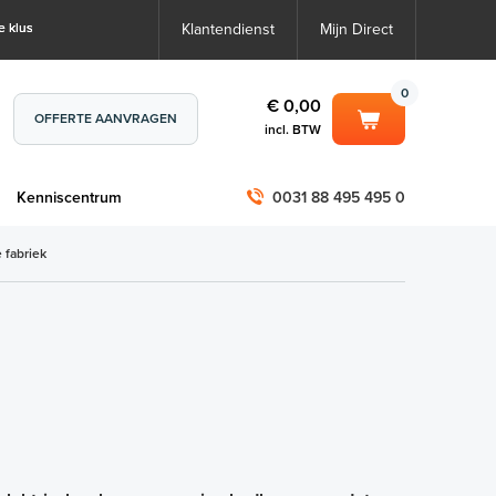
e klus
Klantendienst
Mijn Direct
0
€ 0,00
OFFERTE AANVRAGEN
incl. BTW
0
€ 0,00
m
Kenniscentrum
0031 88 495 495 0
incl. BTW
incl. BTW)
€ 0,00
 fabriek
€ 0,00