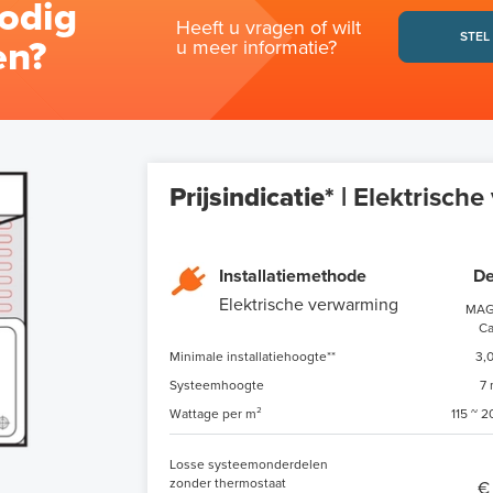
odig
Heeft u vragen of wilt
STEL
en?
u meer informatie?
Prijsindicatie* |
Elektrische
Installatiemethode
De
Elektrische verwarming
MA
Ca
Minimale installatiehoogte**
3,
Systeemhoogte
7
Wattage per m²
115 ~ 
Losse systeemonderdelen
zonder thermostaat
€