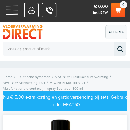
0
€ 0,00
incl. BTW
WATERSYSTEMEN
OFFERTE
Totaalbedrag (incl. BTW)
€ 0,00
ELEKTRISCHE SYSTEMEN
AANVRAGEN
0
Home
Elektrische systemen
MAGNUM Elektrische Verwarming
MAGNUM verwarmingsmat
MAGNUM Mat op Maat
Multifunctionele contactlijm spray Spuitbus, 500 ml
Nu € 5,00 extra korting en gratis verzending bij sets! Gebruik
code: HEAT50