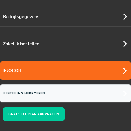
Bedrijfsgegevens
Zakelijk bestellen
INLOGGEN
Buiscalibrator Calibrator met
snijkanten
BESTELLING HERROEPEN
Per stuk
GRATIS LEGPLAN AANVRAGEN
Adviesprijs
€ 8,00
€ 11,50