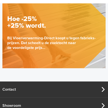
Hoe -25%
+25% wordt.
Bij Vloerverwarming-Direct koopt u tegen fabrieks-
prijzen. Dat scheelt u de zoektocht naar
de voordeligste prijs...
Buizensnijder
Per stuk
Contact
Adviesprijs
€ 14,50
€ 20,00
Showroom