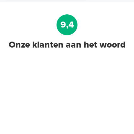
9,4
Onze klanten aan het woord
Randisolatie met flap, 8mm dik
en 150mm hoog / rol 25m
25m¹ lang
Adviesprijs
€ 16,90
€ 25,48