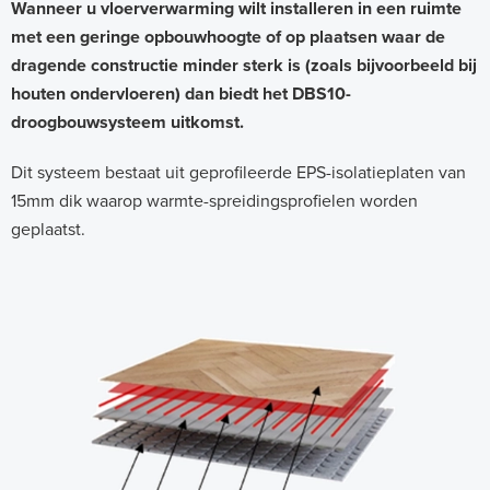
B
Wanneer u vloerverwarming wilt installeren in een ruimte
met een geringe opbouwhoogte of op plaatsen waar de
S
dragende constructie minder sterk is (zoals bijvoorbeeld bij
1
houten ondervloeren) dan biedt het DBS10-
0
droogbouwsysteem uitkomst.
-
Dit systeem bestaat uit geprofileerde EPS-isolatieplaten van
d
15mm dik waarop warmte-spreidingsprofielen worden
r
geplaatst.
o
o
g
b
o
u
w