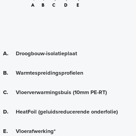
s
y
s
t
e
e
A.
Droogbouw-isolatieplaat
m
B.
Warmtespreidingsprofielen
C.
Vloerverwarmingsbuis (10mm PE-RT)
D.
HeatFoil (geluidsreducerende onderfolie)
E.
Vloerafwerking*