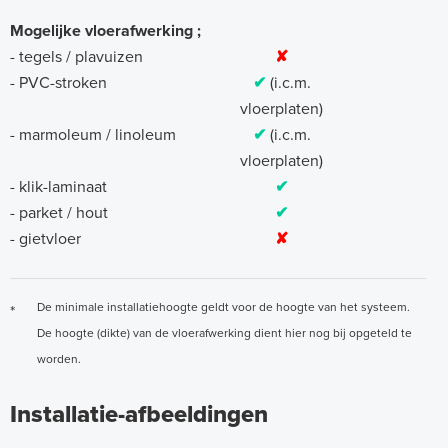
Mogelijke vloerafwerking ;
- tegels / plavuizen
✘
- PVC-stroken
✔
(i.c.m.
vloerplaten)
- marmoleum / linoleum
✔
(i.c.m.
vloerplaten)
- klik-laminaat
✔
- parket / hout
✔
- gietvloer
✘
De minimale installatiehoogte geldt voor de hoogte van het systeem.
*
De hoogte (dikte) van de vloerafwerking dient hier nog bij opgeteld te
worden.
Installatie-afbeeldingen