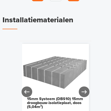
Installatiematerialen
88 m² /
15mm Systeem (DBS10) 15mm
Omega
² (4
droogbouw-isolatieplaat, doos
Alumi
)
(5,04m²)
(doos 