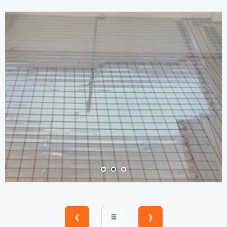
❮
☰
❯