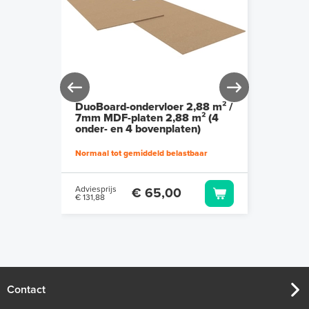
ten 4,8
DuoBoard-ondervloer 2,88 m² /
Multif
m)
7mm MDF-platen 2,88 m² (4
spray 
onder- en 4 bovenplaten)
Normaal tot gemiddeld belastbaar
Spuitbus
Adviesprijs
Adviespr
€ 65,00
€ 131,88
€ 20,07
Contact