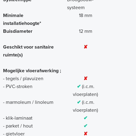
systeem
Minimale
18 mm
installatiehoogte*
Buisdiameter
12 mm
Geschikt voor sanitaire
✘
ruimte(s)
Mogelijke vloerafwerking ;
- tegels / plavuizen
✘
- PVC-stroken
✔
(i.c.m.
vloerplaten)
- marmoleum / linoleum
✔
(i.c.m.
vloerplaten)
- klik-laminaat
✔
- parket / hout
✔
- gietvloer
✘