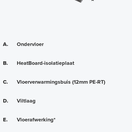
e
e
m
A.
Ondervloer
B.
HeatBoard-isolatieplaat
C.
Vloerverwarmingsbuis (12mm PE-RT)
D.
Viltlaag
E.
Vloerafwerking*