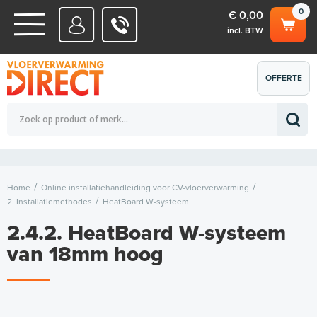
0
€ 0,00
incl. BTW
WATERSYSTEMEN
OFFERTE
Totaalbedrag (incl. BTW)
€ 0,00
ELEKTRISCHE SYSTEMEN
AANVRAGEN
0
Home
Online installatiehandleiding voor CV-vloerverwarming
2. Installatiemethodes
HeatBoard W-systeem
2.4.2. HeatBoard W-systeem
van 18mm hoog
H