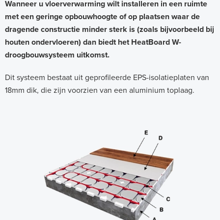
e
Wanneer u vloerverwarming wilt installeren in een ruimte
met een geringe opbouwhoogte of op plaatsen waar de
a
dragende constructie minder sterk is (zoals bijvoorbeeld bij
t
houten ondervloeren) dan biedt het HeatBoard W-
B
droogbouwsysteem uitkomst.
o
Dit systeem bestaat uit geprofileerde EPS-isolatieplaten van
a
18mm dik, die zijn voorzien van een aluminium toplaag.
r
d
W
-
s
y
s
t