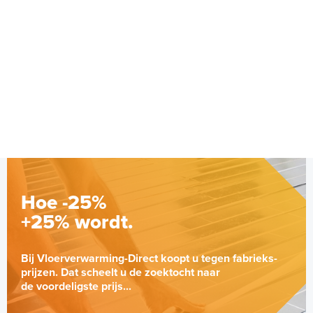
MAGNUM Decoupling Mat
(Ontkoppelingsmat)
Membraan-platen, 3 m² (4
3 m² of 5 m²
stuks - 100cm x 75cm)
Adviesprijs
€ 72,95
€ 119,79
Hoe -25%
+25% wordt.
Bij Vloerverwarming-Direct koopt u tegen fabrieks-
prijzen. Dat scheelt u de zoektocht naar
de voordeligste prijs...