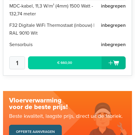
MDC-kabel, 11,3 W/m¹ (4mm) 1500 Watt -
inbegrepen
132,74 meter
F32 Digitale WiFi Thermostaat (inbouw) |
inbegrepen
RAL 9010 Wit
Sensorbuis
inbegrepen
€ 660,00
Vloerverwarming
voor de beste prijs!
Beste kwaliteit, laagste prijs, direct uit de fabriek.
OFFERTE AANVRAGEN