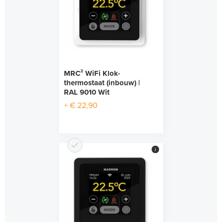
MRC² WiFi Klok-
thermostaat (inbouw) |
RAL 9010 Wit
+ € 22,90
i