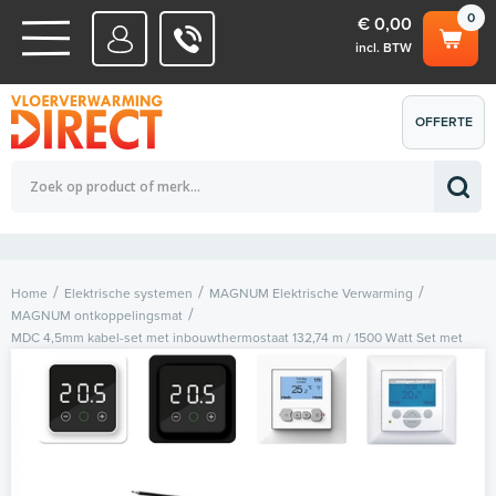
0
€ 0,00
incl. BTW
WATERSYSTEMEN
OFFERTE
Totaalbedrag (incl. BTW)
€ 0,00
ELEKTRISCHE SYSTEMEN
AANVRAGEN
0
Home
Elektrische systemen
MAGNUM Elektrische Verwarming
MAGNUM ontkoppelingsmat
MDC 4,5mm kabel-set met inbouwthermostaat 132,74 m / 1500 Watt Set met
inbouwthermostaat