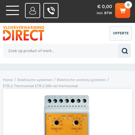
0
€ 0,00
incl. BTW
WATERSYSTEMEN
OFFERTE
Totaalbedrag (incl. BTW)
€ 0,00
ELEKTRISCHE SYSTEMEN
AANVRAGEN
0
Home
Elektrische systemen
Elektrische vorstvrij-systemen
ETR-2 Thermostaat ETR-2 DIN-rail thermostaat