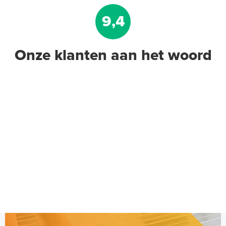
9,4
Onze klanten aan het woord
ETF-744/99 Sensorunit Externe
buitentemperatuur-sensor
Temperatuursensor
Adviesprijs
€ 49,95
€ 78,48