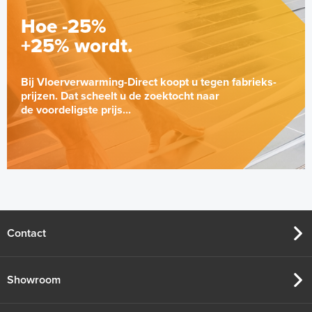
Hoe -25%
+25% wordt.
Bij Vloerverwarming-Direct koopt u tegen fabrieks-
prijzen. Dat scheelt u de zoektocht naar
de voordeligste prijs...
ETOR-55 Sensorunit
Vochtsensor
Vochtsensor
Contact
Adviesprijs
€ 254,95
€ 391,57
Showroom