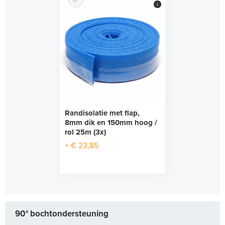
i
Randisolatie met flap,
8mm dik en 150mm hoog /
rol 25m (3x)
+ € 23,85
90° bochtondersteuning