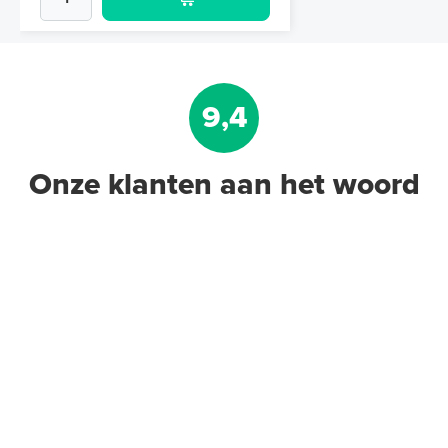
9,4
Onze klanten aan het woord
Krimpnetten 2,52m² / 1,20 x
2,10m, mazen 10cm x 10cm
Gegalvaniseerd staal
Adviesprijs
€ 12,10
€ 14,50