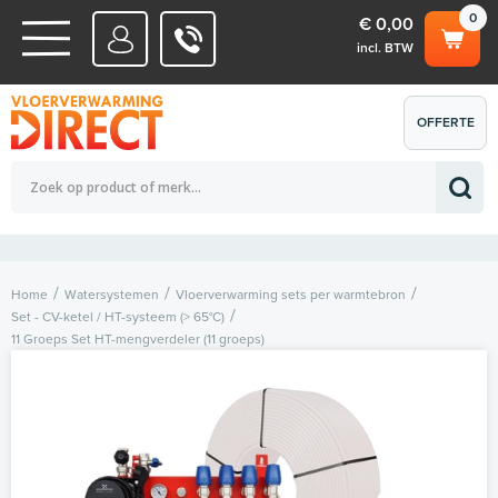
0
€ 0,00
incl. BTW
WATERSYSTEMEN
OFFERTE
Totaalbedrag (incl. BTW)
€ 0,00
ELEKTRISCHE SYSTEMEN
AANVRAGEN
0
Home
Watersystemen
Vloerverwarming sets per warmtebron
Set - CV-ketel / HT-systeem (> 65°C)
11 Groeps Set HT-mengverdeler (11 groeps)