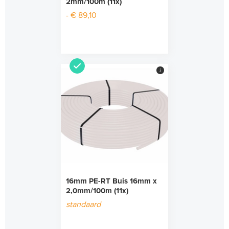
2mm/100m (11x)
- € 89,10
i
16mm PE-RT Buis 16mm x
2,0mm/100m (11x)
standaard