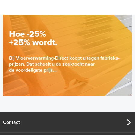
Hoe -25%
+25% wordt.
Bij Vloerverwarming-Direct koopt u tegen fabrieks-
prijzen. Dat scheelt u de zoektocht naar
de voordeligste prijs...
Geïsoleerde Noppenplaten
28mm / 11mm EPS-isolatie (per
10 stuks / 10m²)
Met EPS-isolatie
Contact
Adviesprijs
€ 148,00
€ 242,38