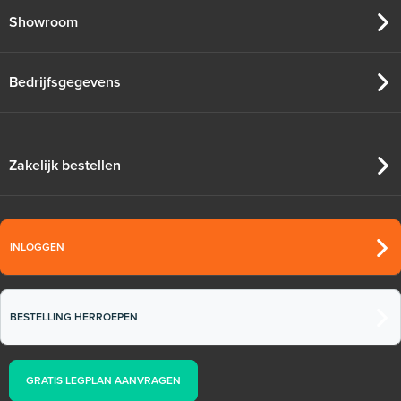
Showroom
Bedrijfsgegevens
Zakelijk bestellen
INLOGGEN
Tacker-isolatieplaten, 20mm
(thermisch 10m² per pak)
BESTELLING HERROEPEN
20mm of 30mm thermische isolatie
GRATIS LEGPLAN AANVRAGEN
Adviesprijs