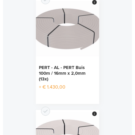
i
PERT - AL - PERT Buis
100m / 16mm x 2,0mm
(13x)
+ € 1.430,00
i