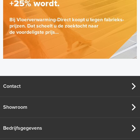
+25% wordt.
Bij Vloerverwarming-Direct koopt u tegen fabrieks-
prijzen. Dat scheelt u de zoektocht naar
de voordeligste prijs...
Tacker-isolatieplaten, 20mm
(thermisch 10m² per pak)
20mm of 30mm thermische isolatie
Contact
Adviesprijs
€ 99,00
€ 152,23
Showroom
Bedrijfsgegevens