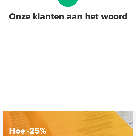
Onze klanten aan het woord
Geïsoleerde Noppenplaten
28mm / 11mm EPS-isolatie (per
10 stuks / 10m²)
Met EPS-isolatie
Adviesprijs
€ 148,00
€ 242,38
Hoe -25%