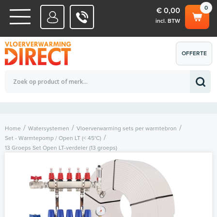
0
€ 0,00
incl. BTW
WATERSYSTEMEN
OFFERTE
Totaalbedrag (incl. BTW)
€ 0,00
ELEKTRISCHE SYSTEMEN
AANVRAGEN
0
Home
Watersystemen
Vloerverwarming sets per warmtebron
Set - Warmtepomp / Open LT (< 45°C)
13 Groeps Set Open LT-verdeler (13 groeps)