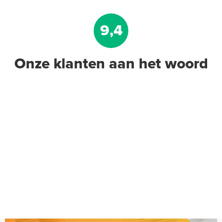
9,4
Onze klanten aan het woord
Tacker-isolatieplaten, 20mm
(thermisch 10m² per pak)
20mm of 30mm thermische isolatie
Adviesprijs
€ 99,00
€ 152,23