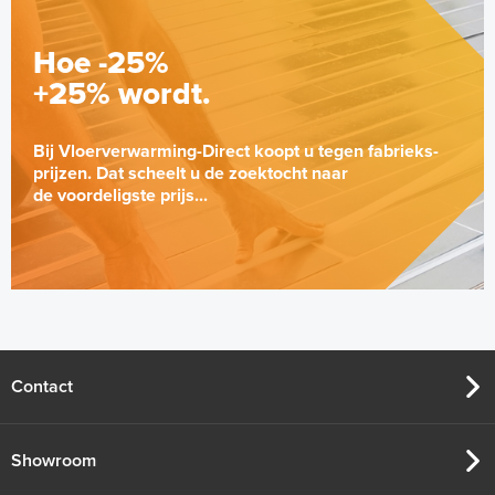
Hoe -25%
+25% wordt.
Bij Vloerverwarming-Direct koopt u tegen fabrieks-
prijzen. Dat scheelt u de zoektocht naar
de voordeligste prijs...
Euroconus-koppelingen
Knelringset - 2 x 16mm/2,0
Per 2 stuks
Adviesprijs
€ 5,70
€ 8,68
Contact
Showroom