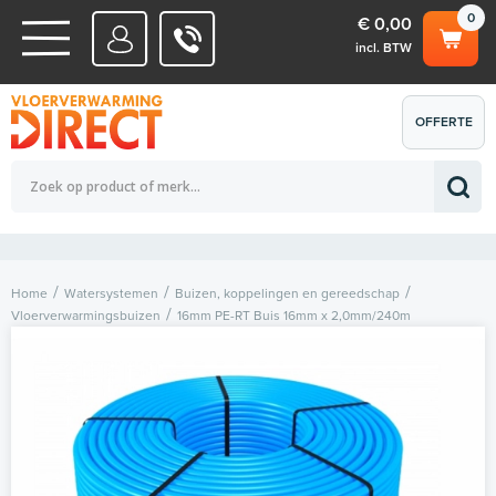
0
€ 0,00
incl. BTW
WATERSYSTEMEN
OFFERTE
Totaalbedrag (incl. BTW)
€ 0,00
ELEKTRISCHE SYSTEMEN
AANVRAGEN
0
Home
Watersystemen
Buizen, koppelingen en gereedschap
Vloerverwarmingsbuizen
16mm PE-RT Buis 16mm x 2,0mm/240m