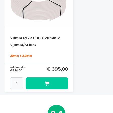
Tacker-isolatieplaten, 20mm
(thermisch 10m² per pak)
20mm PE-RT Buis 20mm x
20mm of 30mm thermische isolatie
2,0mm/500m
Adviesprijs
€ 99,00
20mm x 2,0mm
€ 152,23
Adviesprijs
€ 395,00
€ 870,00