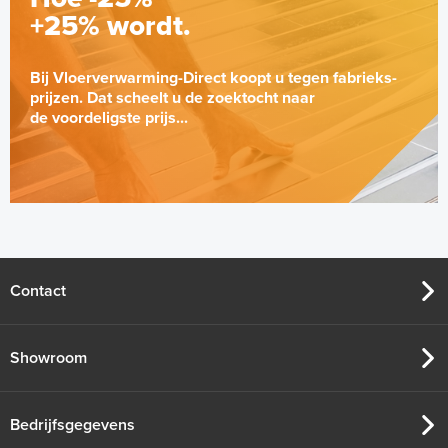
+25% wordt.
Bij Vloerverwarming-Direct koopt u tegen fabrieks-
prijzen. Dat scheelt u de zoektocht naar
de voordeligste prijs...
Euroconus-koppelingen
Knelringset - 2 x 20mm/2,0
Per 2 stuks
Adviesprijs
€ 5,70
€ 8,68
Contact
Showroom
Bedrijfsgegevens