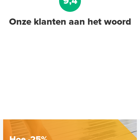
9,4
Onze klanten aan het woord
Tacker-isolatieplaten, 30mm
(thermisch 10m² per pak)
20mm of 30mm thermische isolatie
Adviesprijs
€ 117,00
€ 180,48
Hoe -25%