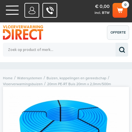
0
€ 0,00
incl. BTW
WATERSYSTEMEN
OFFERTE
Totaalbedrag (incl. BTW)
€ 0,00
ELEKTRISCHE SYSTEMEN
AANVRAGEN
0
Home
Watersystemen
Buizen, koppelingen en gereedschap
Vloerverwarmingsbuizen
20mm PE-RT Buis 20mm x 2,0mm/500m