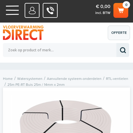
0
€ 0,00
incl. BTW
WATERSYSTEMEN
OFFERTE
Totaalbedrag (incl. BTW)
€ 0,00
ELEKTRISCHE SYSTEMEN
AANVRAGEN
0
Home
Watersystemen
Aanvullende systeem-onderdelen
RTL-ventielen
25m PE-RT Buis 25m / 14mm x 2mm