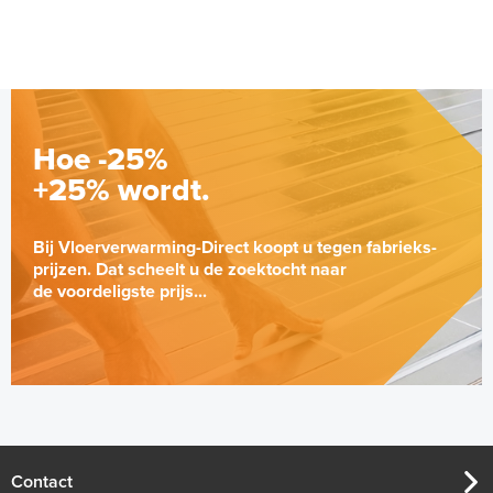
Hoe -25%
+25% wordt.
Bij Vloerverwarming-Direct koopt u tegen fabrieks-
prijzen. Dat scheelt u de zoektocht naar
de voordeligste prijs...
Tacker-isolatieplaten, 20mm
(thermisch 10m² per pak)
20mm of 30mm thermische isolatie
Contact