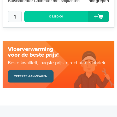
Buiscalibrator Calibrator met snijkanten
inbegrepen
€ 1.180,00
Vloerverwarming
voor de beste prijs!
Beste kwaliteit, laagste prijs, direct uit de fabriek.
OFFERTE AANVRAGEN