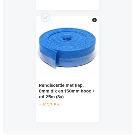
i
Randisolatie met flap,
8mm dik en 150mm hoog /
rol 25m (3x)
+ € 23,85