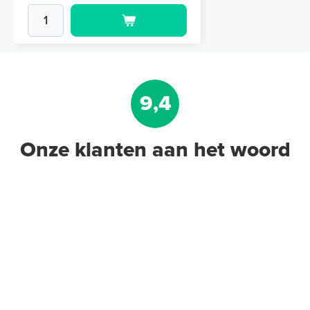
9,4
Onze klanten aan het woord
Geïsoleerde Noppenplaten
28mm / 11mm EPS-isolatie (per
10 stuks / 10m²)
Met EPS-isolatie
Adviesprijs
€ 148,00
€ 242,38