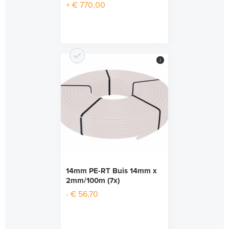
+ € 770,00
i
14mm PE-RT Buis 14mm x
2mm/100m (7x)
- € 56,70