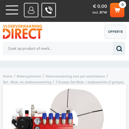
0
€ 0,00
incl. BTW
WATERSYSTEMEN
OFFERTE
Totaalbedrag (incl. BTW)
€ 0,00
ELEKTRISCHE SYSTEMEN
AANVRAGEN
0
Home
Watersystemen
Vloerverwarming sets per warmtebron
Set - Blok- en stadsverwarming
7 Groeps Set Blok- / stadswarmte (7 groeps)