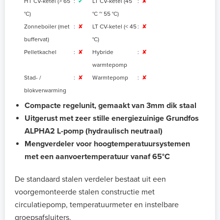
HT CV-ketel (> 65
:
✔
LT CV-ketel (45
:
✘
°C)
°C ~ 55 °C)
Zonneboiler (met
:
✘
LT CV-ketel (< 45
:
✘
buffervat)
°C)
Pelletkachel
:
✘
Hybride
:
✘
warmtepomp
Stad- /
:
✘
Warmtepomp
:
✘
blokverwarming
Compacte regelunit, gemaakt van 3mm dik staal
Uitgerust met zeer stille energiezuinige Grundfos
ALPHA2 L-pomp
(hydraulisch neutraal)
Mengverdeler voor hoogtemperatuursystemen
met een aanvoertemperatuur vanaf 65°C
De standaard stalen verdeler bestaat uit een
voorgemonteerde stalen constructie met
circulatiepomp, temperatuurmeter en instelbare
groepsafsluiters.