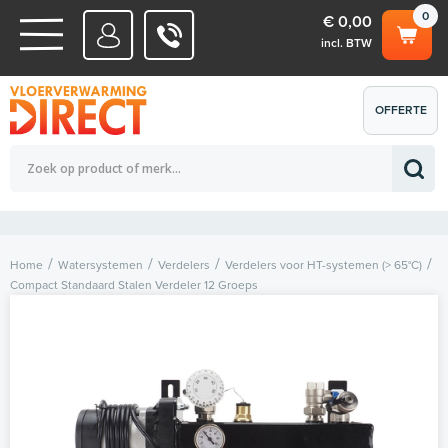
0
€ 0,00
incl. BTW
WATERSYSTEMEN
OFFERTE
Totaalbedrag (incl. BTW)
€ 0,00
ELEKTRISCHE SYSTEMEN
AANVRAGEN
0
Home
Watersystemen
Verdelers
Verdelers voor HT-systemen (> 65°C)
Compact Standaard Stalen Verdeler 12 Groeps