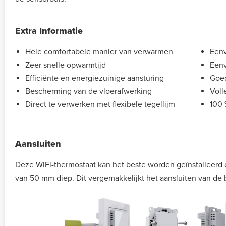
Extra Informatie
Hele comfortabele manier van verwarmen
Eenv
Zeer snelle opwarmtijd
Eenv
Efficiënte en energiezuinige aansturing
Goed
Bescherming van de vloerafwerking
Voll
Direct te verwerken met flexibele tegellijm
100 
Aansluiten
Deze WiFi-thermostaat kan het beste worden geïnstalleer
van 50 mm diep. Dit vergemakkelijkt het aansluiten van de 