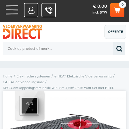
0
€ 0,00
incl. BTW
WATERSYSTEMEN
OFFERTE
Totaalbedrag (incl. BTW)
€ 0,00
ELEKTRISCHE SYSTEMEN
AANVRAGEN
0
Home
Elektrische systemen
e-HEAT Elektrische Vloerverwarming
e-HEAT ontkoppelingsmat
DECO-ontkoppelingsmat Basic WiFi Set 4,5m² / 675 Watt Set met ET44-
thermostaat | Wit (inbouw)