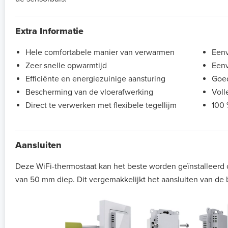
Extra Informatie
Hele comfortabele manier van verwarmen
Eenv
Zeer snelle opwarmtijd
Eenv
Efficiënte en energiezuinige aansturing
Goed
Bescherming van de vloerafwerking
Voll
Direct te verwerken met flexibele tegellijm
100 
Aansluiten
Deze WiFi-thermostaat kan het beste worden geïnstalleer
van 50 mm diep. Dit vergemakkelijkt het aansluiten van de 