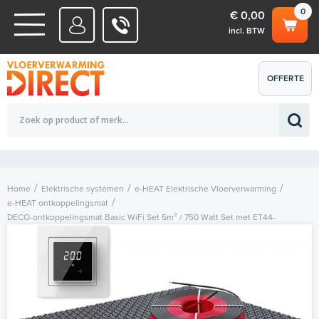
0
€ 0,00
incl. BTW
WATERSYSTEMEN
OFFERTE
Totaalbedrag (incl. BTW)
€ 0,00
ELEKTRISCHE SYSTEMEN
AANVRAGEN
0
Home
Elektrische systemen
e-HEAT Elektrische Vloerverwarming
e-HEAT ontkoppelingsmat
DECO-ontkoppelingsmat Basic WiFi Set 5m² / 750 Watt Set met ET44-
thermostaat | Wit (inbouw)