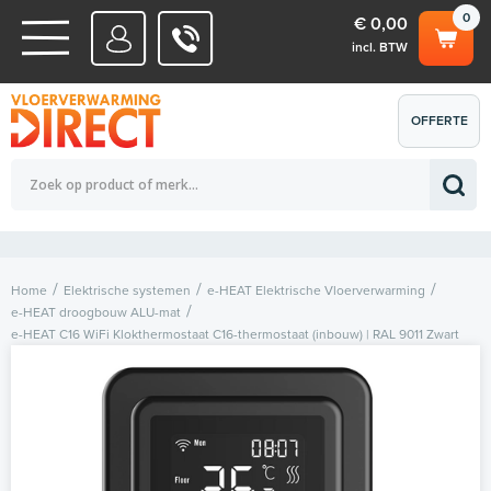
0
€ 0,00
incl. BTW
WATERSYSTEMEN
OFFERTE
Totaalbedrag (incl. BTW)
€ 0,00
ELEKTRISCHE SYSTEMEN
AANVRAGEN
0
Home
Elektrische systemen
e-HEAT Elektrische Vloerverwarming
e-HEAT droogbouw ALU-mat
e-HEAT C16 WiFi Klokthermostaat C16-thermostaat (inbouw) | RAL 9011 Zwart