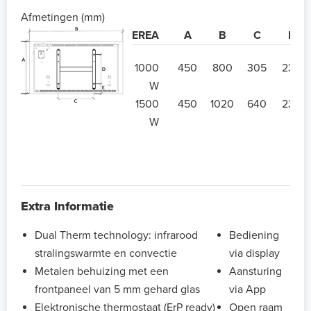
Afmetingen (mm)
EREA
A
B
C
D
1000
450
800
305
230
W
1500
450
1020
640
230
W
Extra Informatie
Dual Therm technology: infrarood
Bediening
stralingswarmte en convectie
via display
Metalen behuizing met een
Aansturing
frontpaneel van 5 mm gehard glas
via App
Elektronische thermostaat (ErP ready)
Open raam