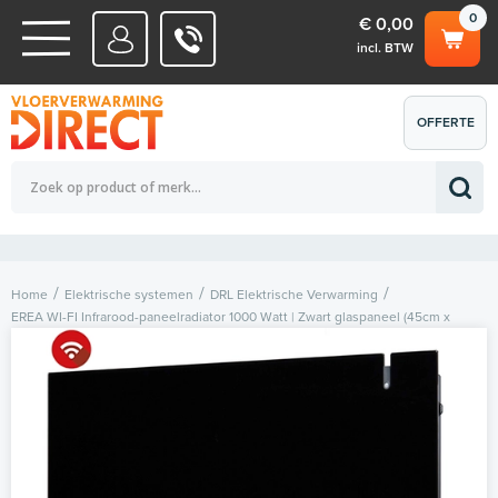
0
€ 0,00
incl. BTW
WATERSYSTEMEN
OFFERTE
Totaalbedrag (incl. BTW)
€ 0,00
ELEKTRISCHE SYSTEMEN
AANVRAGEN
0
Home
Elektrische systemen
DRL Elektrische Verwarming
EREA WI-FI Infrarood-paneelradiator 1000 Watt | Zwart glaspaneel (45cm x
80cm)