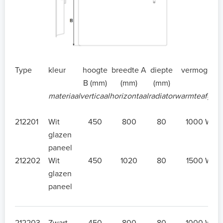
Type
kleur
hoogte
breedte A
diepte
vermogen
B (mm)
(mm)
(mm)
materiaal
verticaal
horizontaal
radiator
warmteafgifte
212201
Wit
450
800
80
1000 W
glazen
paneel
212202
Wit
450
1020
80
1500 W
glazen
paneel
212203
Zwart
450
800
80
1000 W