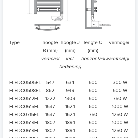
Type
hoogte
hoogte J
lengte C
vermogen
B (mm)
(mm)
(mm)
verticaal
incl.
horizontaal
warmteafgifte
bediening
FLEDC0505EL
547
634
500
300 W
FLEDC0508EL
862
949
500
500 W
FLEDC0512EL
1222
1309
500
750 W
FLEDC0615EL
1537
1624
600
1000 W
FLEDC0715EL
1537
1624
750
1250 W
FLEDC0518EL
1807
1894
500
1000 W
FLEDC0618EL
1807
1894
600
1250 W