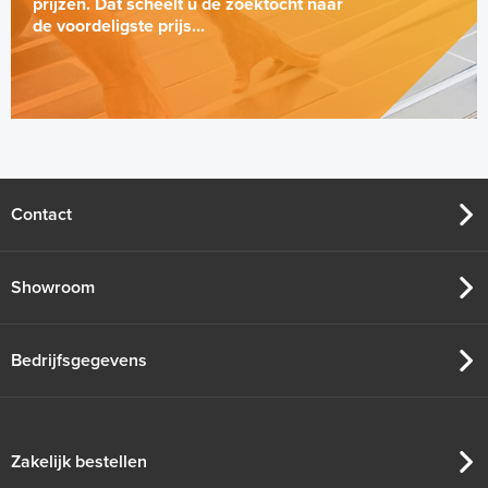
prijzen. Dat scheelt u de zoektocht naar
de voordeligste prijs...
App interface-module Tydom
Gateway
Bediening via smartphone of tablet
Contact
Adviesprijs
€ 325,00
€ 365,42
Showroom
Bedrijfsgegevens
Zakelijk bestellen