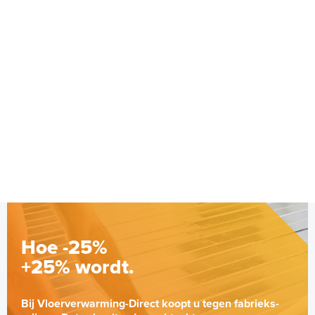
Home Basic-
kamerthermostaat RF
AAN/UIT-thermostaat
AAN/UIT / Draadloos
Adviesprijs
€ 149,50
€ 177,87
Hoe -25%
+25% wordt.
Bij Vloerverwarming-Direct koopt u tegen fabrieks-