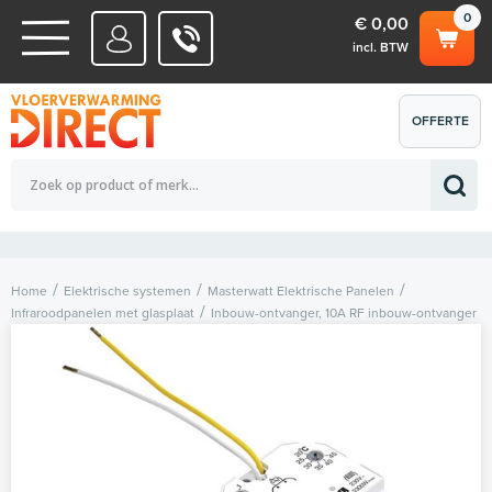
0
€ 0,00
incl. BTW
WATERSYSTEMEN
OFFERTE
Totaalbedrag (incl. BTW)
€ 0,00
ELEKTRISCHE SYSTEMEN
AANVRAGEN
0
Home
Elektrische systemen
Masterwatt Elektrische Panelen
Infraroodpanelen met glasplaat
Inbouw-ontvanger, 10A RF inbouw-ontvanger