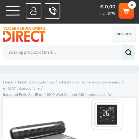
0
€ 0,00
incl. BTW
WATERSYSTEMEN
OFFERTE
Totaalbedrag (incl. BTW)
€ 0,00
ELEKTRISCHE SYSTEMEN
AANVRAGEN
0
Home
Elektrische systemen
e-HEAT Elektrische Vloerverwarming
e-HEAT infrarood folie
Infrarood Folie Set 15 m² / 1800 Watt Set met C16-thermostaat | Wit