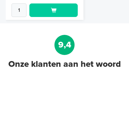
9,4
Onze klanten aan het woord
Dampwerende
Beschermingsfolie 12 m² (4 x 3
m. x 0,1 mm)
12 m² per pak
Adviesprijs
€ 18,90