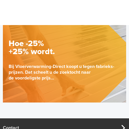
€ 29,94
Hoe -25%
+25% wordt.
Bij Vloerverwarming-Direct koopt u tegen fabrieks-
prijzen. Dat scheelt u de zoektocht naar
de voordeligste prijs...
Jumpax Basic-ondervloer 2,88
m² / 7mm Dual systeem
"Basic", 2,88 m² (4 onder- en 4
Normaal tot gemiddeld belastbaar
bovenplaten)
Contact