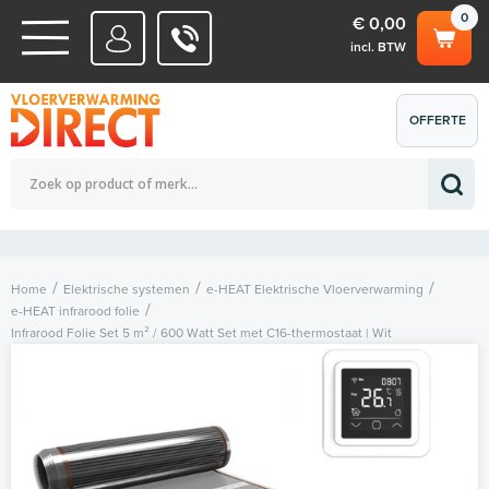
0
€ 0,00
incl. BTW
WATERSYSTEMEN
OFFERTE
Totaalbedrag (incl. BTW)
€ 0,00
ELEKTRISCHE SYSTEMEN
AANVRAGEN
0
Home
Elektrische systemen
e-HEAT Elektrische Vloerverwarming
e-HEAT infrarood folie
Infrarood Folie Set 5 m² / 600 Watt Set met C16-thermostaat | Wit