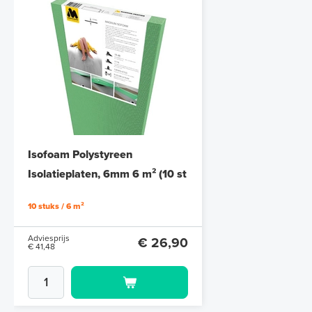
Isofoam Polystyreen
Isolatieplaten, 6mm 6 m² (10 st
/ 120 cm x 50 cm)
10 stuks / 6 m²
Adviesprijs
€ 26,90
€ 41,48