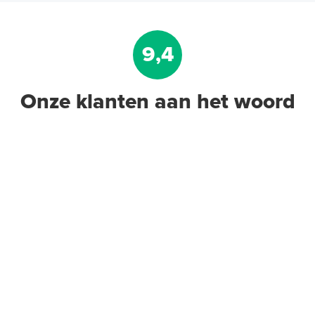
9,4
Onze klanten aan het woord
Dampwerende
Beschermingsfolie 12 m² (4 x 3
m. x 0,1 mm)
12 m² per pak
Adviesprijs
€ 18,90
€ 29,94