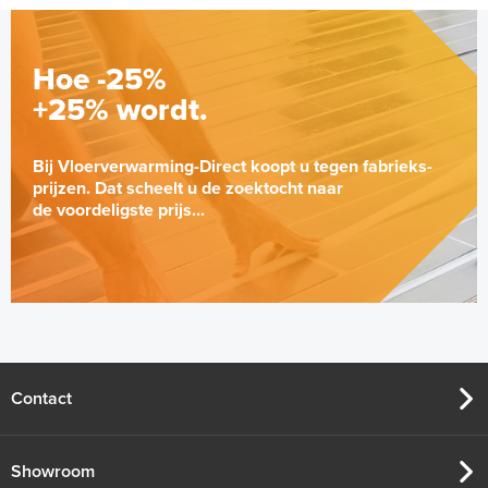
Hoe -25%
+25% wordt.
Bij Vloerverwarming-Direct koopt u tegen fabrieks-
prijzen. Dat scheelt u de zoektocht naar
de voordeligste prijs...
Jumpax Basic-ondervloer 2,88
m² / 7mm Dual systeem
"Basic", 2,88 m² (4 onder- en 4
Normaal tot gemiddeld belastbaar
bovenplaten)
Contact
Adviesprijs
€ 65,00
€ 79,00
Showroom