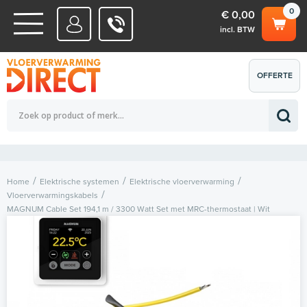
0
€ 0,00
incl. BTW
WATERSYSTEMEN
OFFERTE
Totaalbedrag (incl. BTW)
€ 0,00
ELEKTRISCHE SYSTEMEN
AANVRAGEN
0
Home
Elektrische systemen
Elektrische vloerverwarming
Vloerverwarmingskabels
MAGNUM Cable Set 194,1 m / 3300 Watt Set met MRC-thermostaat | Wit