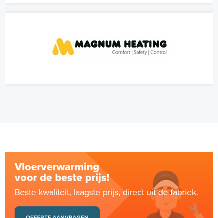
Vloerverwarming
voor de beste prijs!
Beste kwaliteit, laagste prijs, direct uit de fabriek.
OFFERTE AANVRAGEN