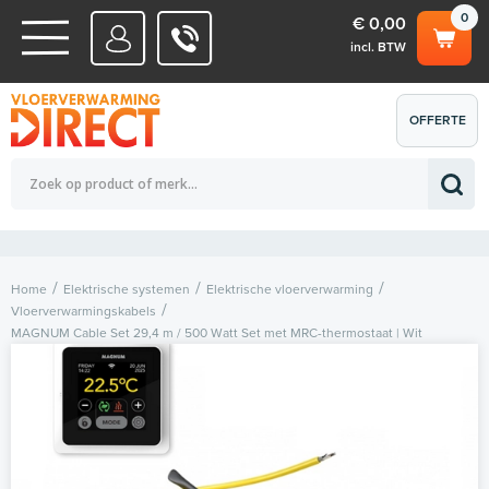
0
€ 0,00
incl. BTW
WATERSYSTEMEN
OFFERTE
Totaalbedrag (incl. BTW)
€ 0,00
ELEKTRISCHE SYSTEMEN
AANVRAGEN
0
Home
Elektrische systemen
Elektrische vloerverwarming
Vloerverwarmingskabels
MAGNUM Cable Set 29,4 m / 500 Watt Set met MRC-thermostaat | Wit