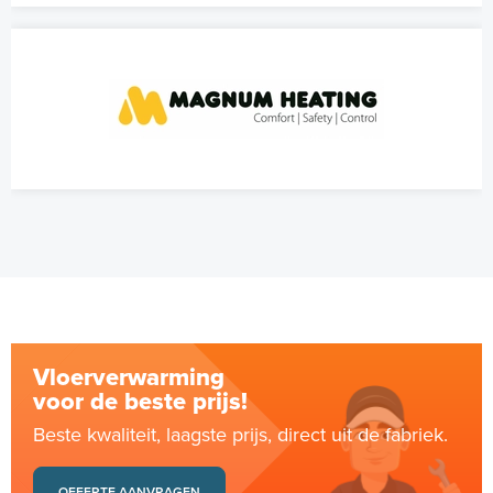
Vloerverwarming
voor de beste prijs!
Beste kwaliteit, laagste prijs, direct uit de fabriek.
OFFERTE AANVRAGEN