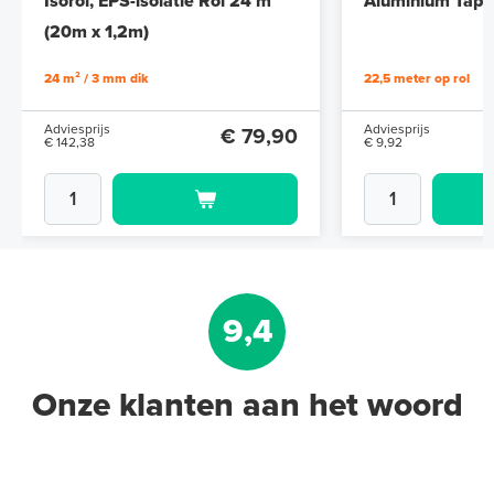
Isorol, EPS-isolatie Rol 24 m²
Aluminium Tape 
(20m x 1,2m)
24 m² / 3 mm dik
22,5 meter op rol
Adviesprijs
Adviesprijs
€ 79,90
€ 142,38
€ 9,92
9,4
Onze klanten aan het woord