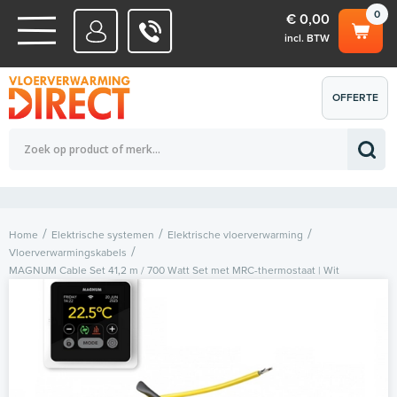
0
€ 0,00
incl. BTW
WATERSYSTEMEN
OFFERTE
Totaalbedrag (incl. BTW)
€ 0,00
ELEKTRISCHE SYSTEMEN
AANVRAGEN
0
Home
Elektrische systemen
Elektrische vloerverwarming
Vloerverwarmingskabels
MAGNUM Cable Set 41,2 m / 700 Watt Set met MRC-thermostaat | Wit