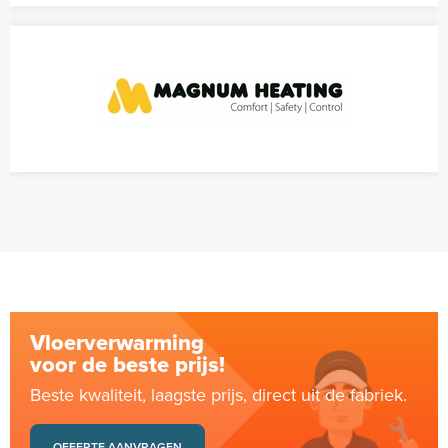
Vloerverwarming
voor de beste prijs!
Beste kwaliteit, laagste prijs, direct uit de fabriek.
OFFERTE AANVRAGEN