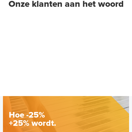
Onze klanten aan het woord
MAGNUM RF Receiver
Ontvanger (8 Ampère)
Extra ontvanger
Adviesprijs
€ 75,90
€ 139,99
Hoe -25%
+25% wordt.