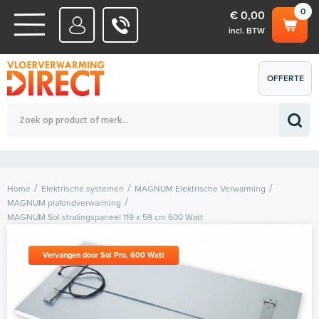
0
€ 0,00
incl. BTW
WATERSYSTEMEN
OFFERTE
Totaalbedrag (incl. BTW)
€ 0,00
ELEKTRISCHE SYSTEMEN
AANVRAGEN
0
Home
Elektrische systemen
MAGNUM Elektrische Verwarming
MAGNUM plafondverwarming
MAGNUM Sol stralingspaneel 119 x 59 cm 600 Watt
Vervangen door Sol Pro, 600 Watt