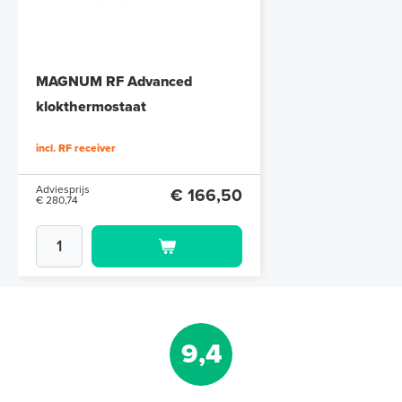
MAGNUM RF Advanced
klokthermostaat
Klokthermostaat, inclusief RF-
incl. RF receiver
ontvanger
Adviesprijs
€ 166,50
€ 280,74
9,4