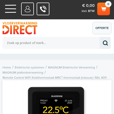
0
€ 0,00
incl. BTW
WATERSYSTEMEN
OFFERTE
Totaalbedrag (incl. BTW)
€ 0,00
ELEKTRISCHE SYSTEMEN
AANVRAGEN
0
Home
Elektrische systemen
MAGNUM Elektrische Verwarming
MAGNUM plafondverwarming
Remote Control WiFi Klokthermostaat MRC²-thermostaat (inbouw) | RAL 9011
Zwart