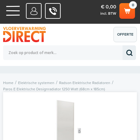
0
€ 0,00
incl. BTW
WATERSYSTEMEN
OFFERTE
Totaalbedrag (incl. BTW)
€ 0,00
ELEKTRISCHE SYSTEMEN
AANVRAGEN
0
Home
Elektrische systemen
Radson Elektrische Radiatoren
Paros E Elektrische Designradiator 1250 Watt (68cm x 185cm)