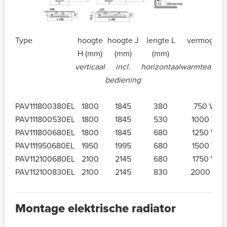
Type
hoogte
hoogte J
lengte L
vermogen
H (mm)
(mm)
(mm)
verticaal
incl.
horizontaal
warmteafgift
bediening
PAV111800380EL
1800
1845
380
750 W
PAV111800530EL
1800
1845
530
1000 W
PAV111800680EL
1800
1845
680
1250 W
PAV111950680EL
1950
1995
680
1500 W
PAV112100680EL
2100
2145
680
1750 W
PAV112100830EL
2100
2145
830
2000 W
Montage elektrische radiator