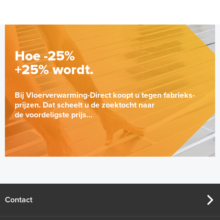
Hoe -25%
+25% wordt.
Bij Vloerverwarming-Direct koopt u tegen fabrieks-
prijzen. Dat scheelt u de zoektocht naar
de voordeligste prijs...
Contact