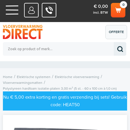
0
€ 0,00
incl. BTW
WATERSYSTEMEN
OFFERTE
Totaalbedrag (incl. BTW)
€ 0,00
ELEKTRISCHE SYSTEMEN
AANVRAGEN
0
Home
Elektrische systemen
Elektrische vloerverwarming
Vloerverwarmingsmatten
Polystyreen hardfoam isolatie-platen 3,00 m² (5 st. - 60 x 100 cm à 1,0 cm)
Nu € 5,00 extra korting en gratis verzending bij sets! Gebruik
code: HEAT50