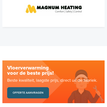
Vloerverwarming
voor de beste prijs!
Beste kwaliteit, laagste prijs, direct uit de fabriek.
OFFERTE AANVRAGEN