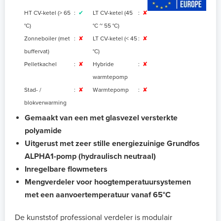
HT CV-ketel (> 65
:
✔
LT CV-ketel (45
:
✘
°C)
°C ~ 55 °C
)
Zonneboiler (met
:
✘
LT CV-ketel (< 45
:
✘
buffervat)
°C)
Pelletkachel
:
✘
Hybride
:
✘
warmtepomp
Stad- /
:
✘
Warmtepomp
:
✘
blokverwarming
Gemaakt van een met glasvezel versterkte
polyamide
Uitgerust met zeer stille energiezuinige Grundfos
ALPHA1-pomp (hydraulisch neutraal)
Inregelbare flowmeters
Mengverdeler voor hoogtemperatuursystemen
met een aanvoertemperatuur vanaf 65°C
De kunststof professional verdeler is modulair