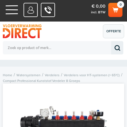
0
€ 0,00
incl. BTW
WATERSYSTEMEN
OFFERTE
Totaalbedrag (incl. BTW)
€ 0,00
ELEKTRISCHE SYSTEMEN
AANVRAGEN
0
Home
Watersystemen
Verdelers
Verdelers voor HT-systemen (> 65°C)
Compact Professional Kunststof Verdeler 8 Groeps