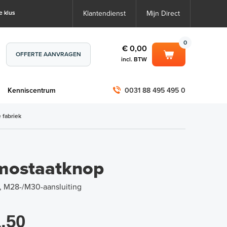
e klus
Klantendienst
Mijn Direct
0
€ 0,00
OFFERTE AANVRAGEN
incl. BTW
0
€ 0,00
m
Kenniscentrum
0031 88 495 495 0
incl. BTW
incl. BTW)
€ 0,00
 fabriek
€ 0,00
mostaatknop
 M28-/M30-aansluiting
,50