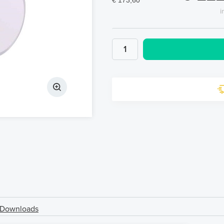
€ 173,60
i
Downloads