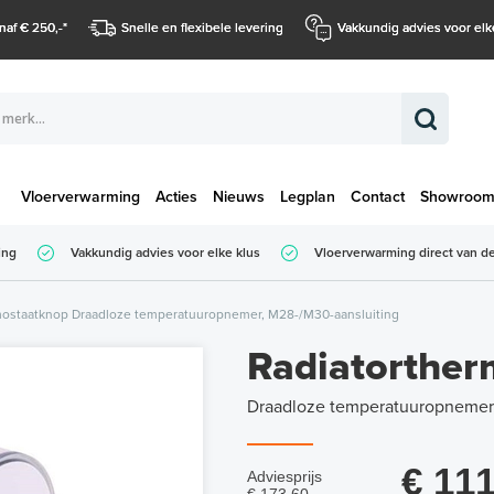
naf € 250,-
*
Snelle en flexibele levering
Vakkundig advies voor elk
Vloerverwarming
Acties
Nieuws
Legplan
Contact
Showroo
Totaalbedrag (
ing
Vakkundig advies voor elke klus
Vloerverwarming direct van de
Totaalbedrag (incl. BTW)
mostaatknop Draadloze temperatuuropnemer, M28-/M30-aansluiting
Radiatorther
Draadloze temperatuuropnemer,
€ 111
Adviesprijs