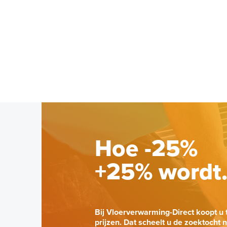
Hoe -25%
+25% wordt
Bij Vloerverwarming-Direct koopt u 
prijzen. Dat scheelt u de zoektocht 