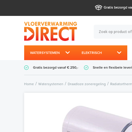
Gratis bezorgd va
WATERSYSTEMEN
ELEKTRISCH
Gratis bezorgd vanaf € 250,-
Snelle en flexibele lever
Home
Watersystemen
Draadloze zoneregeling
Radiatorther