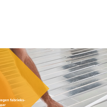
.
tegen fabrieks-
naar