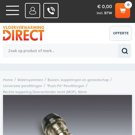
0
€ 0,00
incl. BTW
WATERSYSTEMEN
OFFERTE
Totaalbedrag (incl. BTW)
€ 0,00
ELEKTRISCHE SYSTEMEN
AANVRAGEN
0
Home
Watersystemen
Buizen, koppelingen en gereedschap
Universele persfittingen
"Push-Fit" Persfittingen
Rechte koppeling Doorverbinder recht (MOF), 16mm