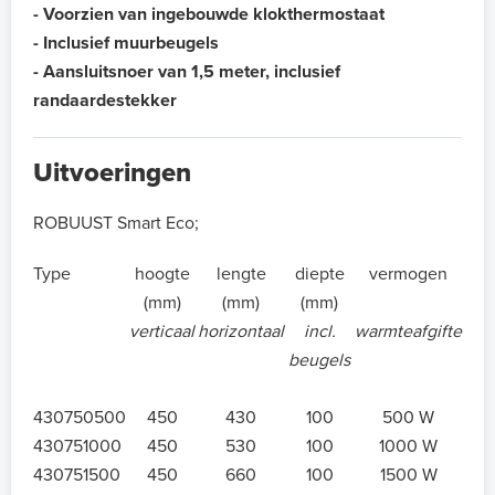
- Voorzien van ingebouwde klokthermostaat
- Inclusief muurbeugels
- Aansluitsnoer van 1,5 meter, inclusief
randaardestekker
Uitvoeringen
ROBUUST Smart Eco;
Type
hoogte
lengte
diepte
vermogen
(mm)
(mm)
(mm)
verticaal
horizontaal
incl.
warmteafgifte
beugels
430750500
450
430
100
500 W
430751000
450
530
100
1000 W
430751500
450
660
100
1500 W