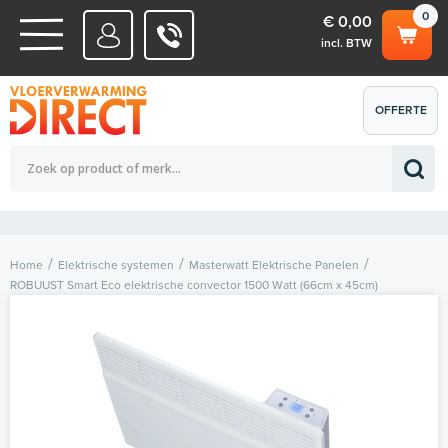
0
€ 0,00
incl. BTW
WATERSYSTEMEN
OFFERTE
Totaalbedrag (incl. BTW)
€ 0,00
ELEKTRISCHE SYSTEMEN
AANVRAGEN
0
Home
Elektrische systemen
Masterwatt Elektrische Panelen
ROBUUST Smart Eco elektrische convector 1500 Watt (66cm x 45cm)