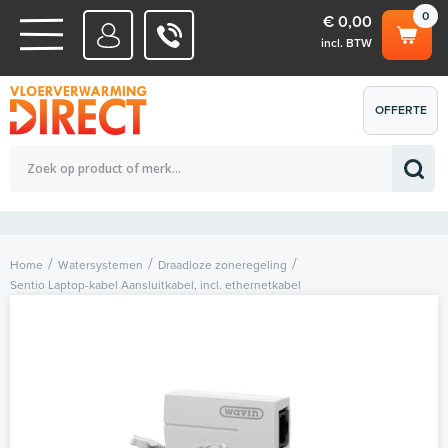
0
€ 0,00
incl. BTW
WATERSYSTEMEN
OFFERTE
Totaalbedrag (incl. BTW)
€ 0,00
ELEKTRISCHE SYSTEMEN
AANVRAGEN
0
Home
Watersystemen
Draadloze zoneregeling
Sentio Laptop-kabel Aansluitkabel, incl. ethernetkabel