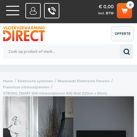
0
€ 0,00
incl. BTW
WATERSYSTEMEN
OFFERTE
Totaalbedrag (incl. BTW)
€ 0,00
ELEKTRISCHE SYSTEMEN
AANVRAGEN
0
Home
Elektrische systemen
Masterwatt Elektrische Panelen
Frameloze infraroodpanelen
STRONG ZWART 600-infraroodpaneel 800 Watt (120cm x 60cm)