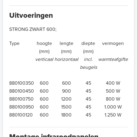
Uitvoeringen
STRONG ZWART 600;
Type
hoogte
lengte
diepte
vermogen
(mm)
(mm)
(mm)
verticaal
horizontaal
incl.
warmteafgifte
beugels
880100350
600
600
45
400 W
880100450
600
900
45
500 W
880100750
600
1200
45
800 W
880100950
600
1500
45
1.000 W
880100120
600
1800
45
1.250 W
Montage infraroodpanelen