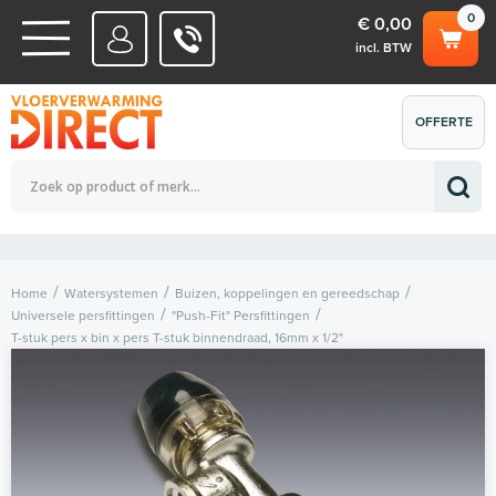
0
€ 0,00
incl. BTW
WATERSYSTEMEN
OFFERTE
Totaalbedrag (incl. BTW)
€ 0,00
ELEKTRISCHE SYSTEMEN
AANVRAGEN
0
Home
Watersystemen
Buizen, koppelingen en gereedschap
Universele persfittingen
"Push-Fit" Persfittingen
T-stuk pers x bin x pers T-stuk binnendraad, 16mm x 1/2"