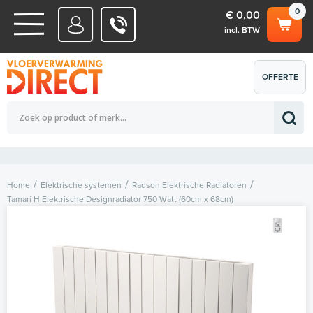
0
€ 0,00
incl. BTW
WATERSYSTEMEN
OFFERTE
Totaalbedrag (incl. BTW)
€ 0,00
ELEKTRISCHE SYSTEMEN
AANVRAGEN
0
Home
Elektrische systemen
Radson Elektrische Radiatoren
Tamari H Elektrische Designradiator 750 Watt (60cm x 68cm)