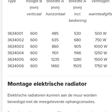
Type
hoogte B
breedte A
breedte A
vermogen
(mm)
(mm)
(mm)
verticaal
horizontaal
incl.
warmteafgift
bediening
3634001
600
485
530
500 W
3634002
600
635
680
750 W
3634003
600
860
905
1000 W
3634004
600
1101
1146
1250 W
3634005
600
1235
1280
1500 W
3634006
600
1460
1505
1750 W
Montage elektrische radiator
Elektrische radiatoren kunnen aan de muur worden
bevestigd met de meegeleverde ophangconsoles.