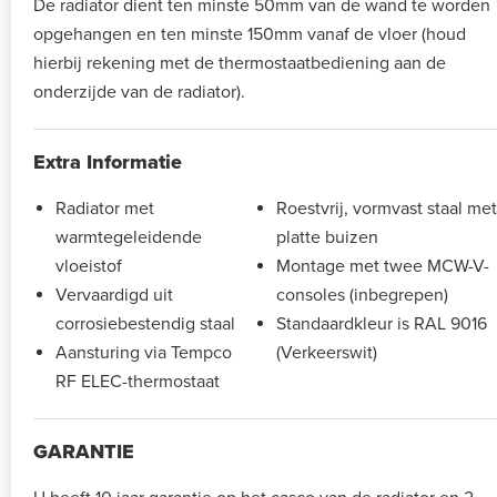
De radiator dient ten minste 50mm van de wand te worden
opgehangen en ten minste 150mm vanaf de vloer (houd
hierbij rekening met de thermostaatbediening aan de
onderzijde van de radiator).
Extra Informatie
Radiator met
Roestvrij, vormvast staal met
warmtegeleidende
platte buizen
vloeistof
Montage met twee MCW-V-
Vervaardigd uit
consoles (inbegrepen)
corrosiebestendig staal
Standaardkleur is RAL 9016
Aansturing via Tempco
(Verkeerswit)
RF ELEC-thermostaat
GARANTIE