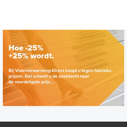
Hoe -25%
+25% wordt.
Bij Vloerverwarming-Direct koopt u tegen fabrieks-
prijzen. Dat scheelt u de zoektocht naar
de voordeligste prijs...