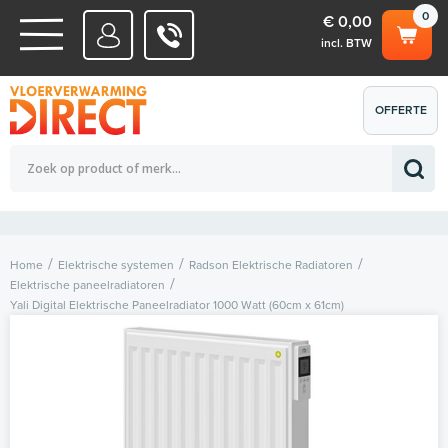
0
€ 0,00
incl. BTW
WATERSYSTEMEN
OFFERTE
Totaalbedrag (incl. BTW)
€ 0,00
ELEKTRISCHE SYSTEMEN
AANVRAGEN
0
Home
Elektrische systemen
Radson Elektrische Radiatoren
Elektrische paneelradiatoren
Yali Digital Elektrische Paneelradiator 1000 Watt (60cm x 61cm)