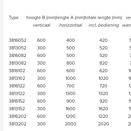
Type
hoogte B (mm)
lengte A (mm)
totale lengte (mm)
ve
verticaal
horizontaal
incl. bediening
warm
3816052
600
400
420
3813052
300
500
520
3816082
600
500
520
3813082
300
800
820
3816102
600
600
620
1
3813102
300
1000
1020
1
3816122
600
700
720
3813122
300
1300
1320
3816152
600
900
920
3813152
300
1600
1620
3816202
600
1200
1220
2
3813202
300
2000
2020
2