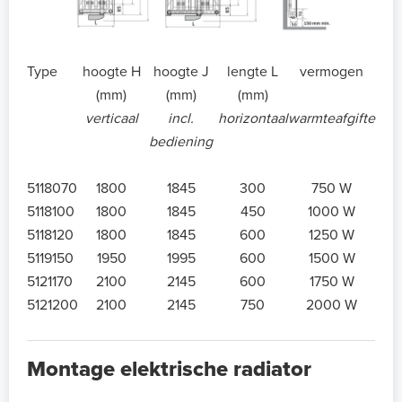
Type
hoogte H
hoogte J
lengte L
vermogen
(mm)
(mm)
(mm)
verticaal
incl.
horizontaal
warmteafgifte
bediening
5118070
1800
1845
300
750 W
5118100
1800
1845
450
1000 W
5118120
1800
1845
600
1250 W
5119150
1950
1995
600
1500 W
5121170
2100
2145
600
1750 W
5121200
2100
2145
750
2000 W
Montage elektrische radiator