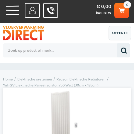
0
€ 0,00
incl. BTW
WATERSYSTEMEN
OFFERTE
Totaalbedrag (incl. BTW)
€ 0,00
ELEKTRISCHE SYSTEMEN
AANVRAGEN
0
Home
Elektrische systemen
Radson Elektrische Radiatoren
Yali GV Elektrische Paneelradiator 750 Watt (30cm x 185cm)