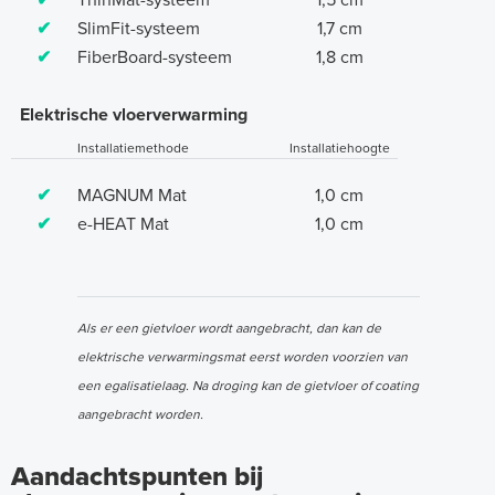
✔
ThinMat-systeem
1,5 cm
✔
SlimFit-systeem
1,7 cm
✔
FiberBoard-systeem
1,8 cm
Elektrische vloerverwarming
Installatiemethode
Installatiehoogte
✔
MAGNUM Mat
1,0 cm
✔
e-HEAT Mat
1,0 cm
Als er een gietvloer wordt aangebracht, dan kan de
elektrische verwarmingsmat eerst worden voorzien van
een egalisatielaag. Na droging kan de gietvloer of coating
aangebracht worden.
Aandachtspunten bij