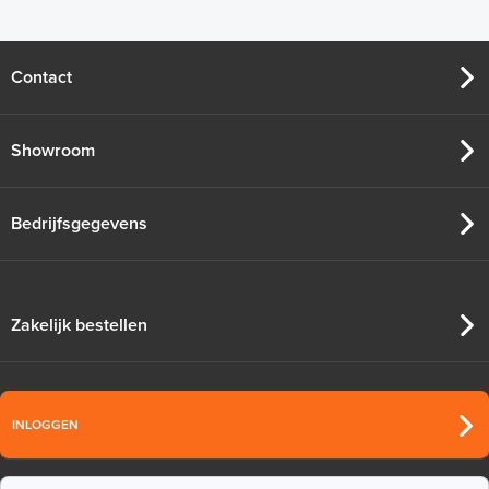
25m¹ lang
Contact
Adviesprijs
€ 8,95
€ 9,95
Showroom
Bedrijfsgegevens
Zakelijk bestellen
INLOGGEN
Randisolatie met flap, 8mm dik