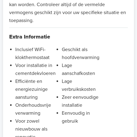
kan worden. Controleer altijd of de vermelde
vermogens geschikt zijn voor uw specifieke situatie en
toepassing.
Extra Informatie
Inclusief WiFi-
Geschikt als
klokthermostaat
hoofdverwarming
Voor installatie in
Lage
cementdekvloeren
aanschafkosten
Efficiënte en
Lage
energiezuinige
verbruikskosten
aansturing
Zeer eenvoudige
Onderhoudsvrije
installatie
verwarming
Eenvoudig in
Voor zowel
gebruik
nieuwbouw als
renovatie