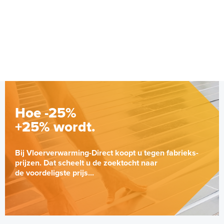
22,5 meter op rol
Adviesprijs
€ 6,49
€ 9,92
Hoe -25%
+25% wordt.
Bij Vloerverwarming-Direct koopt u tegen fabrieks-
prijzen. Dat scheelt u de zoektocht naar
de voordeligste prijs...
Randisolatie, 5mm dik en
100mm hoog / rol 25m