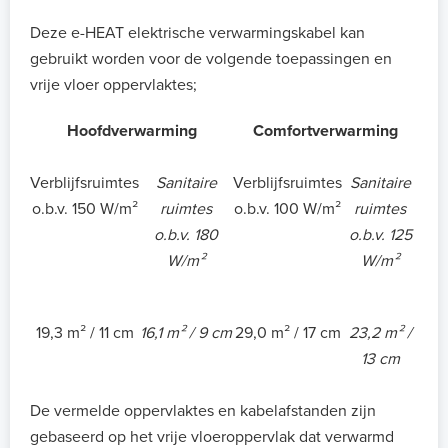
Deze e-HEAT elektrische verwarmingskabel kan
gebruikt worden voor de volgende toepassingen en
vrije vloer oppervlaktes;
Hoofdverwarming
Comfortverwarming
Verblijfsruimtes
Sanitaire
Verblijfsruimtes
Sanitaire
o.b.v. 150 W/m²
ruimtes
o.b.v. 100 W/m²
ruimtes
o.b.v. 180
o.b.v. 125
W/m²
W/m²
19,3 m² / 11 cm
16,1 m² / 9 cm
29,0 m² / 17 cm
23,2 m² /
13 cm
De vermelde oppervlaktes en kabelafstanden zijn
gebaseerd op het vrije vloeroppervlak dat verwarmd