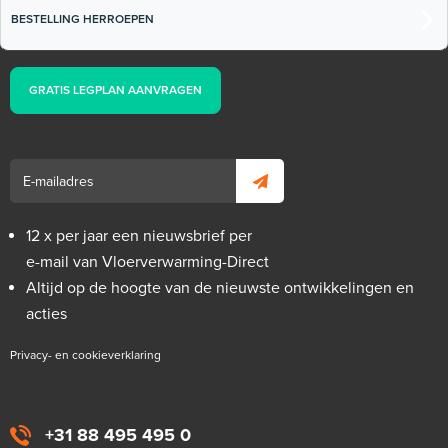
en 150mm hoog / rol 25m
BESTELLING HERROEPEN
25m¹ lang
GRATIS LEGPLAN AANVRAGEN
Adviesprijs
€ 16,90
€ 25,48
12 x per jaar een nieuwsbrief per
e-mail van Vloerverwarming-Direct
Altijd op de hoogte van de nieuwste ontwikkelingen en
acties
Privacy- en cookieverklaring
+31 88 495 495 0