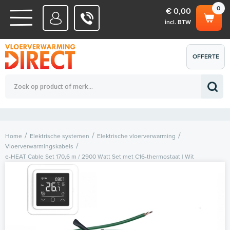
0
€ 0,00
incl. BTW
WATERSYSTEMEN
OFFERTE
Totaalbedrag (incl. BTW)
€ 0,00
ELEKTRISCHE SYSTEMEN
AANVRAGEN
0
Home
Elektrische systemen
Elektrische vloerverwarming
Vloerverwarmingskabels
e-HEAT Cable Set 170,6 m / 2900 Watt Set met C16-thermostaat | Wit