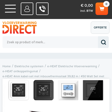
0
€ 0,00
incl. BTW
WATERSYSTEMEN
OFFERTE
Totaalbedrag (incl. BTW)
€ 0,00
ELEKTRISCHE SYSTEMEN
AANVRAGEN
0
Home
Elektrische systemen
e-HEAT Elektrische Vloerverwarming
e-HEAT ontkoppelingsmat
e-HEAT 4mm kabel-set met inbouwthermostaat 39,82 m / 450 Watt Set met
thermostaat