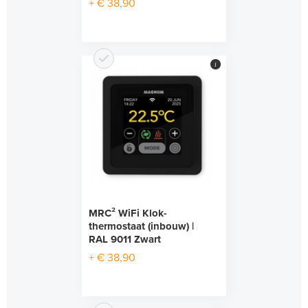
+ € 38,90
i
MRC² WiFi Klok-
thermostaat (inbouw) |
RAL 9011 Zwart
+ € 38,90