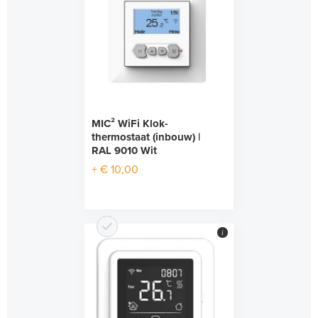
MIC² WiFi Klok-
thermostaat (inbouw) |
RAL 9010 Wit
+ € 10,00
i