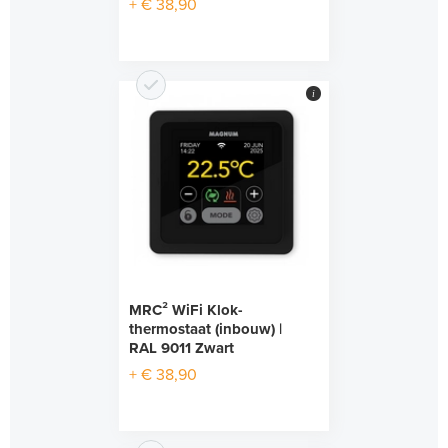
+ € 38,90
i
MRC² WiFi Klok-
thermostaat (inbouw) |
RAL 9011 Zwart
+ € 38,90