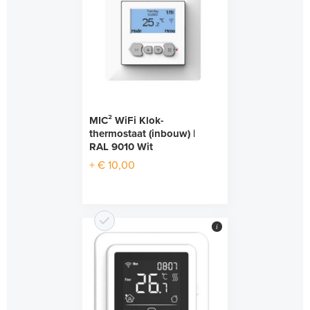
MIC² WiFi Klok-
thermostaat (inbouw) |
RAL 9010 Wit
+ € 10,00
i