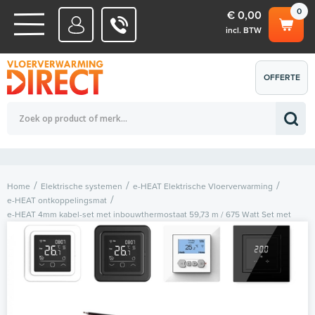
0
€ 0,00
incl. BTW
WATERSYSTEMEN
OFFERTE
Totaalbedrag (incl. BTW)
€ 0,00
ELEKTRISCHE SYSTEMEN
AANVRAGEN
0
Home
Elektrische systemen
e-HEAT Elektrische Vloerverwarming
e-HEAT ontkoppelingsmat
e-HEAT 4mm kabel-set met inbouwthermostaat 59,73 m / 675 Watt Set met
thermostaat